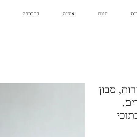
ית
חנות
אודות
הכרכרה
ות, סבון
ים,
תוכי