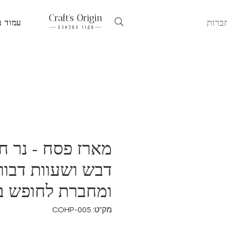
ברות
עמוד ב
מארז פסח - נר חר
דבש ושעוות דבור
ומחברת לחופש ב
מק"ט: COHP-005