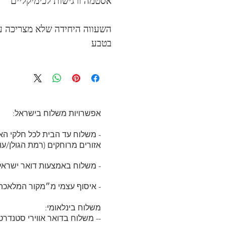
אסטמה ורגישות לכימיקליים
השעווה היחידה שלא מצריכה עיב
בטבע
אפשרויות משלוח בישראל:
- משלוח עד הבית לכל חלקי הארץ (עד 7 ימי 
א
זורים מרוחקים (רמת הגולן/עוטף עזה/
- משלוח באמצעות דואר ישראל: (עד 21 ימי עסקים) ב
- איסוף עצמי מ״מקור המלאכה
משלוח בינלאומי:
-- משלוח בדואר אווירי סטנדרטי ה