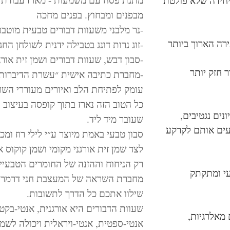
יחידה שלא פולטת
מבפנים ומבחוץ. בפנים מחכה
-נר מלבני משעוות דבורים טבעית מוטבע
רה הארוך ביותר
-זוג נרות דונג בטבילה ידנית לשולחן החג
-סבון דבש, שעוות דבורים ושמן זית אורג
 חזק יותר
-מחברת כתיבה אישית ״עשרת הדיברות 
עומק לפתיחת הלב ואיורים מעוררי השר
כל הטוב הזה נארז בתוך קופסה בעיצוב 
נים נגטיבים,
שעובר מיד ליד.
עים אותם לקרקע
סבון טבעי באמת מיוצר ע״י לילי רוז ומ
לצד שמן זית אורגני מקומי ושמן קוקוס או
רק הניחוח וההזנה של החומרים הטבעיי
עי ומתקתק
מחברת השראה של המעצבת חני דרמר מ
שילוו אתכם כל הדרך לתשובות.
שעוות הדבורים היא אורגנית, אנטי-בקט
 מאלרגיות,
אנטי-ספטית, אנטי-ויראלית ויכולה לש