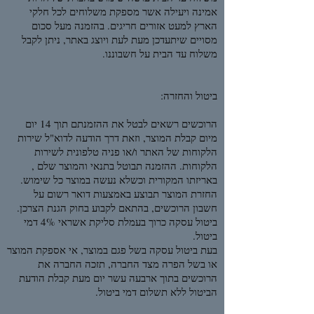
אמינה ויעילה אשר מספקת משלוחים לכל חלקי
הארץ למעט אזורים חריגים. בהזמנה מעל סכום
מסויים שיתעדכן מעת לעת ויוצג באתר, ניתן לקבל
משלוח עד הבית על חשבוננו.
ביטול והחזרה:
הרוכשים רשאים לבטל את ההזמנתם תוך 14 יום
מיום קבלת המוצר, וזאת דרך הודעה לדוא"ל שירות
הלקוחות של האתר ו/או פניה טלפונית לשירות
הלקוחות. ההזמנה תבוטל בתנאי והמוצר שלם ,
באריזתו המקורית וכשלא נעשה במוצר כל שימוש.
החזרת המוצר תבוצע באמצעות דואר רשום על
חשבון הרוכשים, בהתאם לקבוע בחוק הגנת הצרכן.
ביטול עסקה כרוך בעמלת סליקת אשראי 4% דמי
ביטול.
בעת ביטול עסקה בשל פגם במוצר, אי אספקת המוצר
או בשל הפרה מצד החברה, תזכה החברה את
הרוכשים בתוך ארבעה עשר יום מעת קבלת הודעת
הביטול ללא תשלום דמי ביטול.