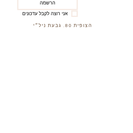
הרשמה
אני רוצה לקבל עדכונים
הצופית 80, גבעת ניל״י
3782500 ישראל
מייל:
info@craftsorigin.com
טלפון להזמנות ושירות:
0525856484
הגעה בתיאום מראש
תנאי שימוש
מדיניות פרטיות
משלוחים והחזרות
הצהרת נגישות