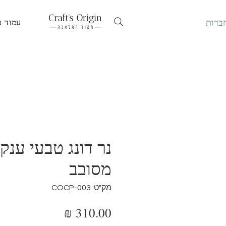
ברות
עמוד ב
נר דונג טבעי ענק 
מסובב
מק"ט: COCP-003
מחיר