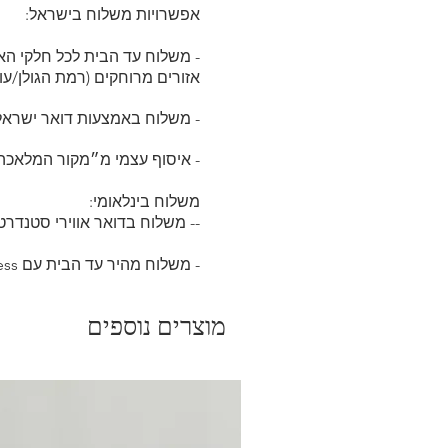
אפשרויות משלוח בישראל:
- משלוח עד הבית לכל חלקי הארץ (עד 7 ימי 
א
זורים מרוחקים (רמת הגולן/עוטף עזה/
- משלוח באמצעות דואר ישראל: (עד 21 ימי עסקים) ב
- איסוף עצמי מ״מקור המלאכה
משלוח בינלאומי:
-- משלוח בדואר אווירי סטנדרטי ה
- משלוח מהיר עד הבית עם DHL express החל מ 350₪
מוצרים נוספים